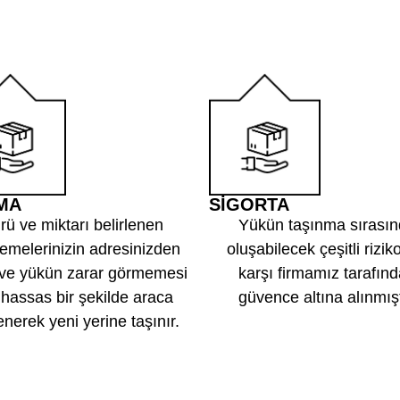
3
MA
SİGORTA
rü ve miktarı belirlenen
Yükün taşınma sırası
emelerinizin adresinizden
oluşabilecek çeşitli rizik
r ve yükün zarar görmemesi
karşı firmamız tarafın
n hassas bir şekilde araca
güvence altına alınmışt
enerek yeni yerine taşınır.