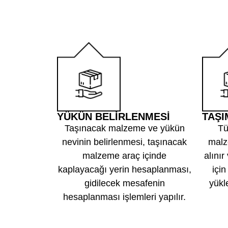
1
2
YÜKÜN BELİRLENMESİ
TAŞI
Taşınacak malzeme ve yükün
Tü
nevinin belirlenmesi, taşınacak
malz
malzeme araç içinde
alını
kaplayacağı yerin hesaplanması,
içi
gidilecek mesafenin
yükl
hesaplanması işlemleri yapılır.